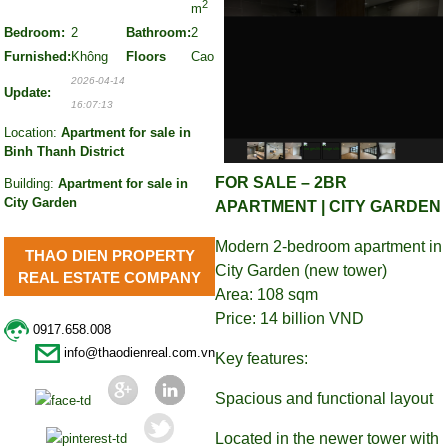
2
m
Bedroom:
2
Bathroom:
2
Furnished:
Không
Floors
Cao
2026-04-14
Update:
16:07:13
Location:
Apartment for sale in
Binh Thanh District
FOR SALE – 2BR
Building:
Apartment for sale in
City Garden
APARTMENT | CITY GARDEN
Modern 2-bedroom apartment in
THAO DIEN PROPERTY
City Garden (new tower)
REAL ESTATE COMPANY
Area: 108 sqm
Price: 14 billion VND
0917.658.008
info@thaodienreal.com.vn
Key features:
Spacious and functional layout
Located in the newer tower with