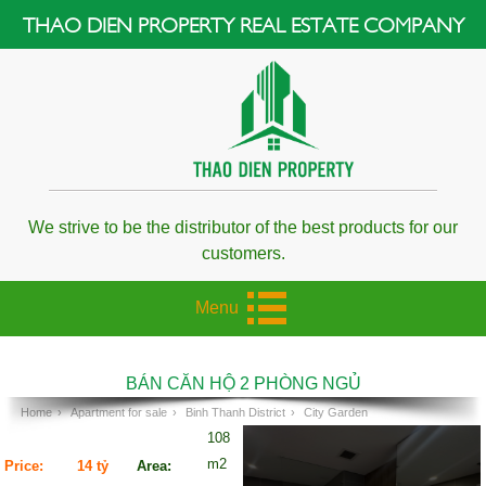
THAO DIEN PROPERTY REAL ESTATE COMPANY
We strive to be the distributor of the best products for our
customers.
Menu
BÁN CĂN HỘ 2 PHÒNG NGỦ
Home
›
Apartment for sale
›
Binh Thanh District
›
City Garden
108
m2
Price:
14 tỷ
Area: