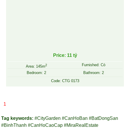
Price: 11 tỷ
Furnished: Có
2
Area: 145m
Bedroom: 2
Bathroom: 2
Code: CTG 0173
1
Tag keywords:
#CityGarden #CanHoBan #BatDongSan
#BinhThanh #CanHoCaoCap #MiraRealEstate